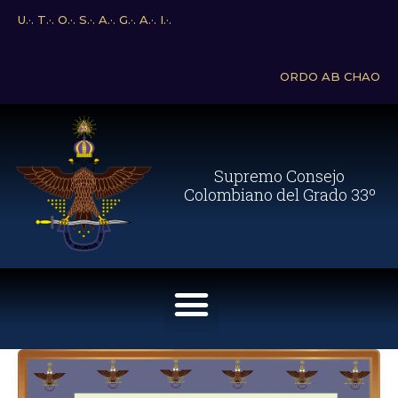
Ir
U.·. T.·. O.·. S.·. A.·. G.·. A.·. I.·.
al
contenido
ORDO AB CHAO
Supremo Consejo
Colombiano del Grado 33º
Menu