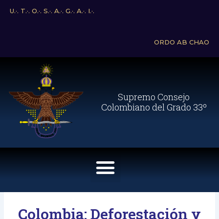
Ir
U.·. T.·. O.·. S.·. A.·. G.·. A.·. I.·.
al
contenido
ORDO AB CHAO
Supremo Consejo
Colombiano del Grado 33º
Menu
Colombia: Deforestación y